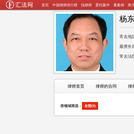
首页
中国律师排行榜
找律师
委托案件
看案例
查
杨
常去地
最擅长
常去法
律师首页
律师的合同
律
按领域筛选：
全部(0)