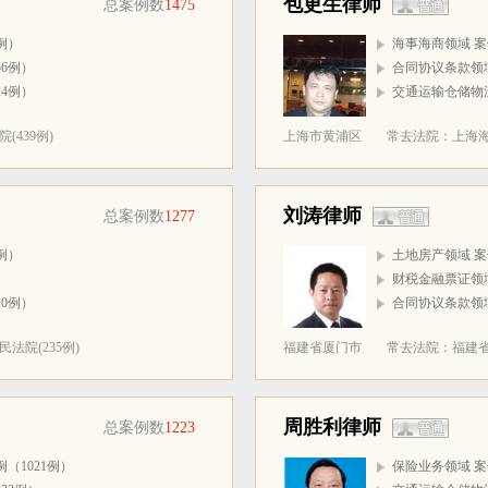
包更生律师
总案例数
1475
例）
海事海商领域 案
6例）
合同协议条款领域
4例）
交通运输仓储物流
439例)
上海市黄浦区
常去法院：上海海事
刘涛律师
总案例数
1277
例）
土地房产领域 案
）
财税金融票证领域
0例）
合同协议条款领域
法院(235例)
福建省厦门市
常去法院：福建省
周胜利律师
总案例数
1223
（1021例）
保险业务领域 案