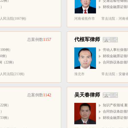
22例）
交通运输仓储物流
例）
财税金融票证领域
法院(1067例)
河南省焦作市
常去法院：河南省温
代根军律师
总案例数
1157
100例）
劳动人事社保领域
0例）
财税金融票证领域
例（22例）
合同协议条款领域
民法院(213例)
淮北市
常去法院：安徽省
吴天春律师
总案例数
1142
22例）
知识产权领域 案
例）
合同协议条款领域
53例）
财税金融票证领域