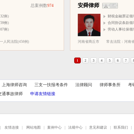
安舜律师
总案例数
974
32例）
财税金融票证领域
59例）
合同协议条款领域
07例）
劳动人事社保领域
人民法院(458例)
河南省商丘市
常去法院：河南省
1
2
3
4
5
6
7
上海律师咨询
三支一扶报考条件
法律顾问
律师事务所
考
交通事故律师
申请友情链接
|
友情连接
|
网站地图
|
案例中心
|
法规中心
|
意见和建议
|
联系我们
|