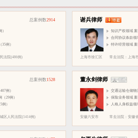
谢兵律师
总案例数
2914
例）
知识产权领域 案
）
合同协议条款领域
35例）
特许经营领域 案
法院(486例)
上海市徐汇区
常去法院：上海市
董永剑律师
总案例数
1528
407例）
交通运输仓储物流
例（29例）
保险业务领域 案
5例）
人格人身权益领域
区人民法院(1414例)
安徽六安市
常去法院：安徽省