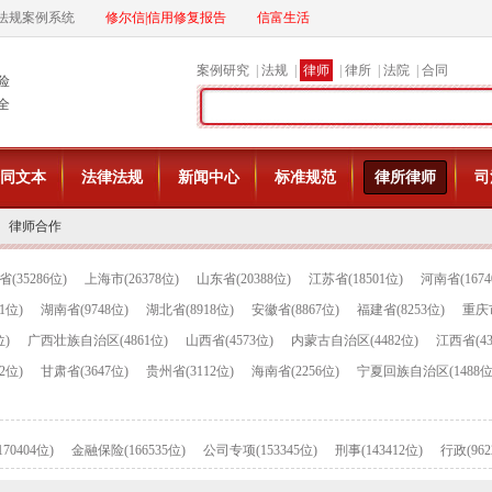
法规案例系统
修尔信|信用修复报告
信富生活
案例研究
|
法规
|
律师
|
律所
|
法院
|
合同
险
全
同文本
法律法规
新闻中心
标准规范
律所律师
司
律师合作
(35286位)
上海市(26378位)
山东省(20388位)
江苏省(18501位)
河南省(1674
1位)
湖南省(9748位)
湖北省(8918位)
安徽省(8867位)
福建省(8253位)
重庆市
位)
广西壮族自治区(4861位)
山西省(4573位)
内蒙古自治区(4482位)
江西省(43
2位)
甘肃省(3647位)
贵州省(3112位)
海南省(2256位)
宁夏回族自治区(1488位
70404位)
金融保险(166535位)
公司专项(153345位)
刑事(143412位)
行政(962