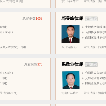
人民法院(303例)
浙江省金华市
常去法院：浙江省
邓显峰律师
总案例数
1059
86例）
土地房产领域 案
（145例）
合同协议条款领域
）
婚姻家庭继承领域
区人民法院(972例)
四川省南充市
常去法院：四川省
禹敬业律师
总案例数
976
（225例）
合同协议条款领域
13例）
交通运输仓储物流
13例）
财税金融票证领域
法院(621例)
河南驻马店市
常去法院：河南省