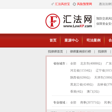
汇法风控宝
风险预警网
惠法法律
预防交易风
保障资金安
首页
案源中心
司法案例
合
找律师首页
|
律师案例排行榜
|
找律所
|
省份城市：
全部
北京市(40888位)
广东省
河北省(11534位)
辽宁省(1015
陕西省(6206位)
天津市(5300
黑龙江省(4248位)
吉林省(379
香港(4位)
澳门(2位)
专业领域：
全部
商事(207371位)
民事(1