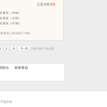
总案例数
928
 案例（196例）
 案例（142例）
 案例（107例）
民权县人民法院(775例)
8
9
10
下一页
共有349077条记录
研政治
税务筹划
产品介绍