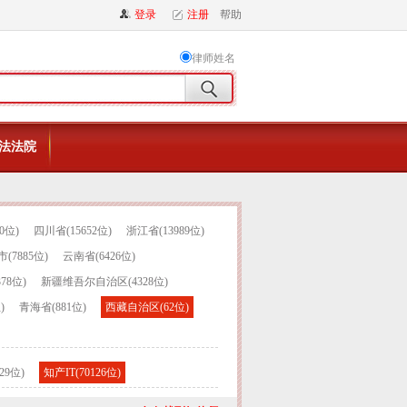
登录
注册
帮助
律师姓名
法法院
0位)
四川省(15652位)
浙江省(13989位)
(7885位)
云南省(6426位)
78位)
新疆维吾尔自治区(4328位)
)
青海省(881位)
西藏自治区(62位)
29位)
知产IT(70126位)