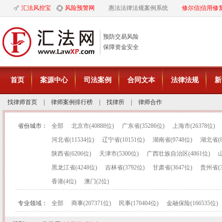
汇法风控宝
风险预警网
惠法法律法规案例系统
修尔信|信用修
预防交易风险
保障资金安全
首页
案源中心
司法案例
合同文本
法律法规
新
找律师首页
|
律师案例排行榜
|
找律所
|
律师合作
省份城市：
全部
北京市(40888位)
广东省(35286位)
上海市(26378位)
河北省(11534位)
辽宁省(10151位)
湖南省(9748位)
湖北省(8
陕西省(6206位)
天津市(5300位)
广西壮族自治区(4861位)
山
黑龙江省(4248位)
吉林省(3792位)
甘肃省(3647位)
贵州省(3
香港(4位)
澳门(2位)
专业领域：
全部
商事(207371位)
民事(170404位)
金融保险(166535位)