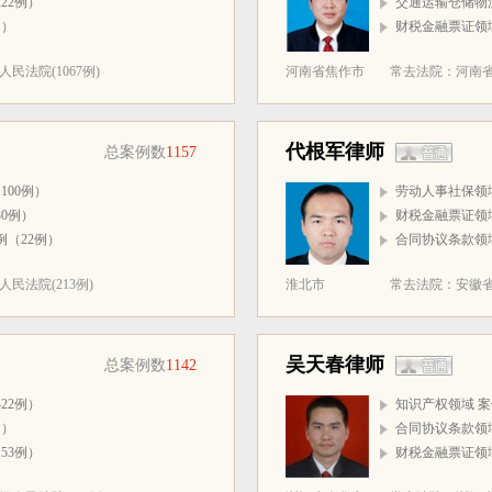
22例）
交通运输仓储物流
例）
财税金融票证领域
法院(1067例)
河南省焦作市
常去法院：河南省温
代根军律师
总案例数
1157
100例）
劳动人事社保领域
0例）
财税金融票证领域
例（22例）
合同协议条款领域
民法院(213例)
淮北市
常去法院：安徽省
吴天春律师
总案例数
1142
22例）
知识产权领域 案
例）
合同协议条款领域
53例）
财税金融票证领域