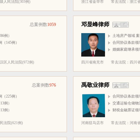
人民法院(303例)
浙江省金华市
常去法院：浙江省
邓显峰律师
总案例数
1059
86例）
土地房产领域 案
（145例）
合同协议条款领域
）
婚姻家庭继承领域
区人民法院(972例)
四川省南充市
常去法院：四川省
禹敬业律师
总案例数
976
（225例）
合同协议条款领域
13例）
交通运输仓储物流
13例）
财税金融票证领域
法院(621例)
河南驻马店市
常去法院：河南省