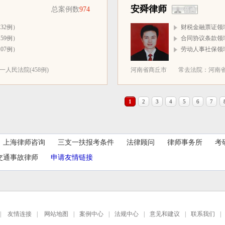
安舜律师
总案例数
974
32例）
财税金融票证领域
59例）
合同协议条款领域
07例）
劳动人事社保领域
人民法院(458例)
河南省商丘市
常去法院：河南省
1
2
3
4
5
6
7
上海律师咨询
三支一扶报考条件
法律顾问
律师事务所
考
交通事故律师
申请友情链接
|
友情连接
|
网站地图
|
案例中心
|
法规中心
|
意见和建议
|
联系我们
|