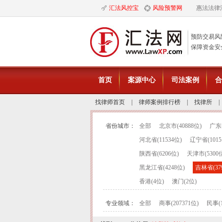
汇法风控宝
风险预警网
惠法法律
预防交易风
保障资金安
首页
案源中心
司法案例
合
找律师首页
|
律师案例排行榜
|
找律所
|
省份城市：
全部
北京市(40888位)
广东省
河北省(11534位)
辽宁省(1015
陕西省(6206位)
天津市(5300
黑龙江省(4248位)
吉林省(37
香港(4位)
澳门(2位)
专业领域：
全部
商事(207371位)
民事(1