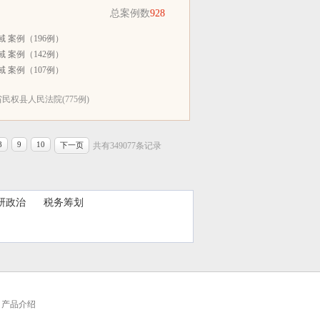
总案例数
928
 案例（196例）
 案例（142例）
 案例（107例）
民权县人民法院(775例)
8
9
10
下一页
共有349077条记录
研政治
税务筹划
产品介绍