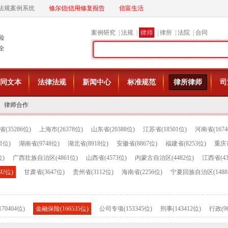
法规案例系统
修尔信|信用修复报告
信富生活
案例研究
|
法规
|
律师
|
律所
|
法院
|
合同
险
全
同文本
法律法规
新闻中心
标准规范
律所律师
司
律师合作
(35286位)
上海市(26378位)
山东省(20388位)
江苏省(18501位)
河南省(1674
1位)
湖南省(9748位)
湖北省(8918位)
安徽省(8867位)
福建省(8253位)
重庆市
位)
广西壮族自治区(4861位)
山西省(4573位)
内蒙古自治区(4482位)
江西省(43
92位)
甘肃省(3647位)
贵州省(3112位)
海南省(2256位)
宁夏回族自治区(1488
70404位)
金融保险(166535位)
公司专项(153345位)
刑事(143412位)
行政(96