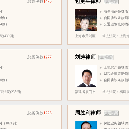
包更生律师
总案例数
1475
例）
海事海商领域 案
6例）
合同协议条款领域
4例）
交通运输仓储物流
439例)
上海市黄浦区
常去法院：上海海事
刘涛律师
总案例数
1277
例）
土地房产领域 案
）
财税金融票证领域
0例）
合同协议条款领域
法院(235例)
福建省厦门市
常去法院：福建省
周胜利律师
总案例数
1223
（1021例）
保险业务领域 案