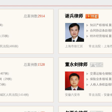
谢兵律师
总案例数
2914
例）
知识产权领域 案
）
合同协议条款领域
35例）
特许经营领域 案
法院(486例)
上海市徐汇区
常去法院：上海市
董永剑律师
总案例数
1528
407例）
交通运输仓储物流
例（29例）
保险业务领域 案
5例）
人格人身权益领域
区人民法院(1414例)
安徽六安市
常去法院：安徽省