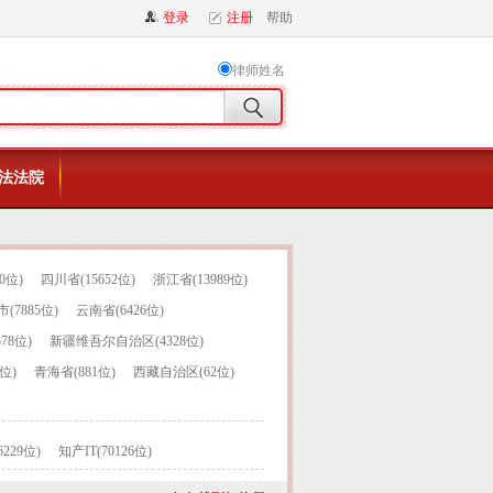
登录
注册
帮助
律师姓名
法法院
0位)
四川省(15652位)
浙江省(13989位)
(7885位)
云南省(6426位)
78位)
新疆维吾尔自治区(4328位)
位)
青海省(881位)
西藏自治区(62位)
229位)
知产IT(70126位)