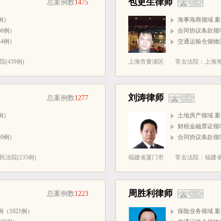
包更生律师
总案例数
1475
例）
海事海商领域 案
6例）
合同协议条款领域
4例）
交通运输仓储物流
439例)
上海市黄浦区
常去法院：上海海事
刘涛律师
总案例数
1277
例）
土地房产领域 案
）
财税金融票证领域
0例）
合同协议条款领域
法院(235例)
福建省厦门市
常去法院：福建省
周胜利律师
总案例数
1223
（1021例）
保险业务领域 案