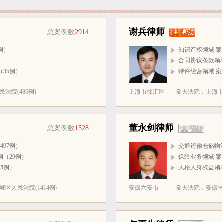
谢兵律师
总案例数
2914
例）
知识产权领域 案
）
合同协议条款领域
35例）
特许经营领域 案
法院(486例)
上海市徐汇区
常去法院：上海市
董永剑律师
总案例数
1528
407例）
交通运输仓储物流
例（29例）
保险业务领域 案
5例）
人格人身权益领域
区人民法院(1414例)
安徽六安市
常去法院：安徽省