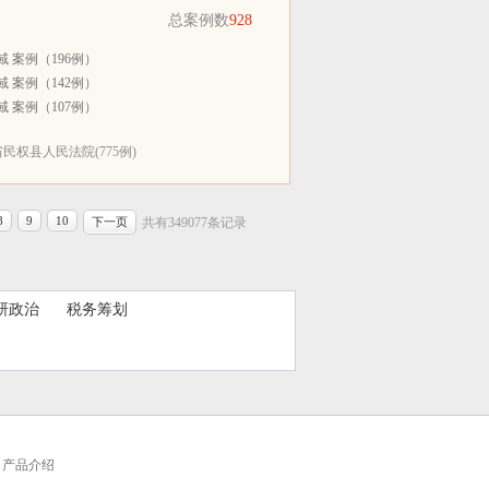
总案例数
928
 案例（196例）
 案例（142例）
 案例（107例）
民权县人民法院(775例)
8
9
10
下一页
共有349077条记录
研政治
税务筹划
产品介绍