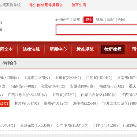
法规案例系统
修尔信|信用修复报告
信富生活
案例研究
|
法规
|
律师
|
律所
|
法院
|
合同
险
全
同文本
法律法规
新闻中心
标准规范
律所律师
司
律师合作
(35286位)
上海市(26378位)
山东省(20388位)
江苏省(18501位)
河南省(1674
1位)
湖南省(9748位)
湖北省(8918位)
安徽省(8867位)
福建省(8253位)
重庆市
位)
广西壮族自治区(4861位)
山西省(4573位)
内蒙古自治区(4482位)
江西省(43
92位)
甘肃省(3647位)
贵州省(3112位)
海南省(2256位)
宁夏回族自治区(1488
70404位)
金融保险(166535位)
公司专项(153345位)
刑事(143412位)
行政(962