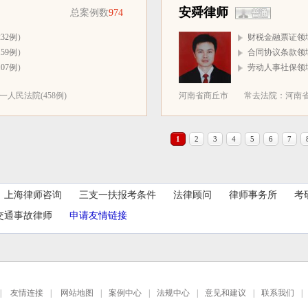
安舜律师
总案例数
974
32例）
财税金融票证领域
59例）
合同协议条款领域
07例）
劳动人事社保领域
人民法院(458例)
河南省商丘市
常去法院：河南省
1
2
3
4
5
6
7
上海律师咨询
三支一扶报考条件
法律顾问
律师事务所
考
交通事故律师
申请友情链接
|
友情连接
|
网站地图
|
案例中心
|
法规中心
|
意见和建议
|
联系我们
|