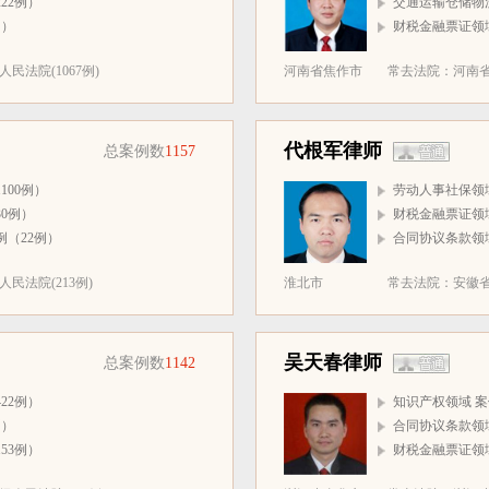
22例）
交通运输仓储物流
例）
财税金融票证领域
法院(1067例)
河南省焦作市
常去法院：河南省温
代根军律师
总案例数
1157
100例）
劳动人事社保领域
0例）
财税金融票证领域
例（22例）
合同协议条款领域
民法院(213例)
淮北市
常去法院：安徽省
吴天春律师
总案例数
1142
22例）
知识产权领域 案
例）
合同协议条款领域
53例）
财税金融票证领域