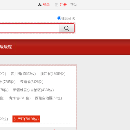
登录
注册
帮助
律师姓名
法法院
0位)
四川省(15652位)
浙江省(13989位)
(7885位)
云南省(6426位)
78位)
新疆维吾尔自治区(4328位)
位)
青海省(881位)
西藏自治区(62位)
29位)
知产IT(70126位)