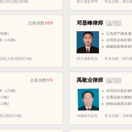
人民法院(303例)
浙江省金华市
常去法院：浙江省
邓显峰律师
总案例数
1059
86例）
土地房产领域 案
（145例）
合同协议条款领域
）
婚姻家庭继承领域
区人民法院(972例)
四川省南充市
常去法院：四川省
禹敬业律师
总案例数
976
（225例）
合同协议条款领域
13例）
交通运输仓储物流
13例）
财税金融票证领域
法院(621例)
河南驻马店市
常去法院：河南省