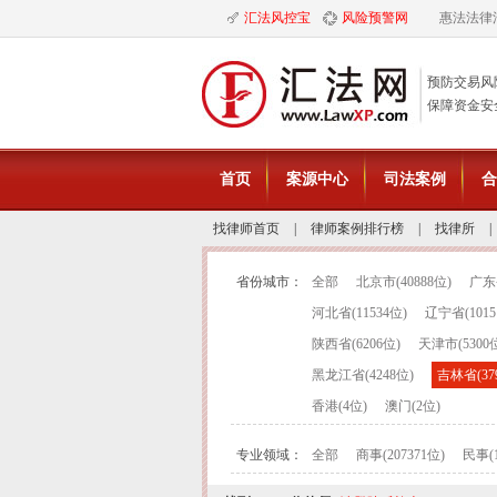
汇法风控宝
风险预警网
惠法法律
预防交易风
保障资金安
首页
案源中心
司法案例
合
找律师首页
|
律师案例排行榜
|
找律所
|
省份城市：
全部
北京市(40888位)
广东省
河北省(11534位)
辽宁省(1015
陕西省(6206位)
天津市(5300
黑龙江省(4248位)
吉林省(37
香港(4位)
澳门(2位)
专业领域：
全部
商事(207371位)
民事(1