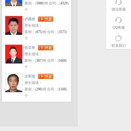
案例：(
1080
)例 合同：(
4320
)
微信客服
个
卢愿光
擅长领域：
QQ客服
案例：(
875
)例 合同：(
3575
)
个
联系我们
任立华
擅长领域：
案例：(
387
)例 合同：(
1600
)
个
王军强
擅长领域：
案例：(
290
)例 合同：(
1160
)
个