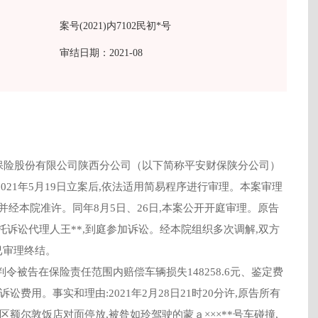
案号(2021)内7102民初*号
审结日期：2021-08
保险股份有限公司陕西分公司（以下简称平安财保陕分公司）
021年5月19日立案后,依法适用简易程序进行审理。本案审理
并经本院准许。同年8月5日、26日,本案公开开庭审理。原告
委托诉讼代理人王**,到庭参加诉讼。经本院组织多次调解,双方
已审理终结。
判令被告在保险责任范围内赔偿车辆损失148258.6元、鉴定费
担本案诉讼费用。事实和理由:2021年2月28日21时20分许,原告所有
区额尔敦饭店对面停放,被昝如玲驾驶的蒙ａ×××**号车碰撞,