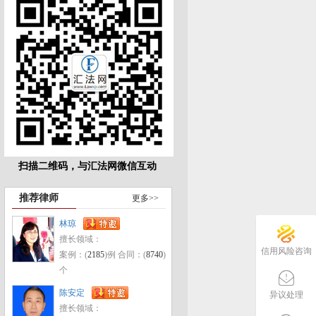
扫描二维码，与汇法网微信互动
推荐律师
更多>>
林琼
擅长领域：
信用风险咨询
案例：(
2185
)例 合同：(
8740
)
个
陈安定
异议处理
擅长领域：