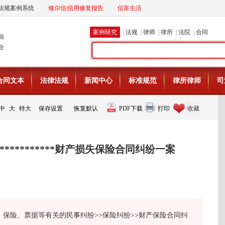
法规案例系统
修尔信|信用修复报告
信富生活
案例研究
|
法规
|
律师
|
律所
|
法院
|
合同
险
全
合同文本
法律法规
新闻中心
标准规范
律所律师
司
中
大
特大
保存设置
恢复默认
PDF下载
打印
收藏
************财产损失保险合同纠纷一案
、保险、票据等有关的民事纠纷>>保险纠纷>>财产保险合同纠