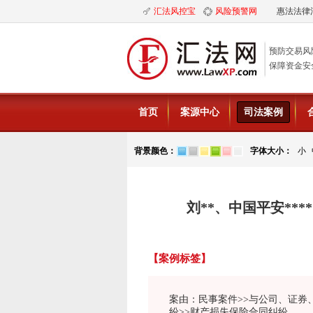
汇法风控宝
风险预警网
惠法法律
预防交易风
保障资金安
首页
案源中心
司法案例
背景颜色：
字体大小：
小
刘**、中国平安***
【案例标签】
案由：民事案件>>与公司、证券
纷>>财产损失保险合同纠纷