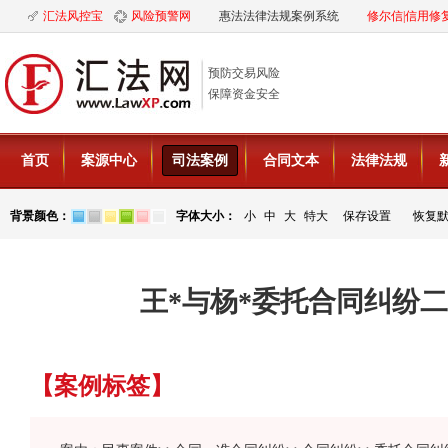
汇法风控宝
风险预警网
惠法法律法规案例系统
修尔信|信用修
预防交易风险
保障资金安全
首页
案源中心
司法案例
合同文本
法律法规
背景颜色：
字体大小：
小
中
大
特大
保存设置
恢复
王*与杨*委托合同纠纷
【案例标签】