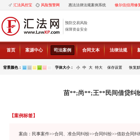
汇法风控宝
风险预警网
惠法法律法规案例系统
修尔信|信用修
预防交易风险
保障资金安全
首页
案源中心
司法案例
合同文本
法律法规
背景颜色：
字体大小：
小
中
大
特大
保存设置
恢复
苗**;尚**;王**民间借贷
【案例标签】
案由：民事案件>>合同、准合同纠纷>>合同纠纷>>借款合同纠