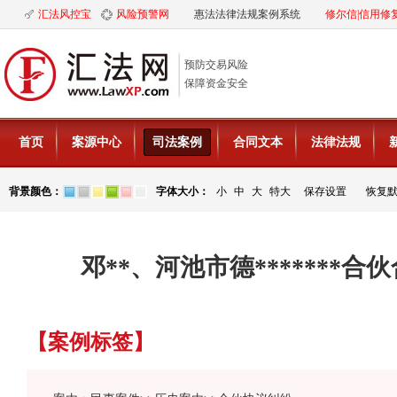
汇法风控宝
风险预警网
惠法法律法规案例系统
修尔信|信用修
预防交易风险
保障资金安全
首页
案源中心
司法案例
合同文本
法律法规
背景颜色：
字体大小：
小
中
大
特大
保存设置
恢复
邓**、河池市德*******
【案例标签】