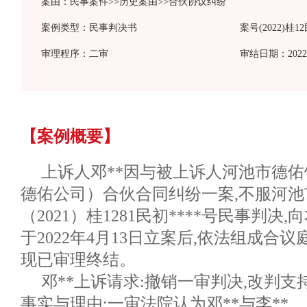
案由：民事案件>>历史案由>>合伙协议纠纷
案例类型：民事判决书
案号(2022)桂1
审理程序：二审
审结日期：2022-
【案例概要】
上诉人邓**因与被上诉人河池市德
德佑公司）合伙合同纠纷一案,不服河
（2021）桂1281民初****号民事判
于2022年4月13日立案后,依法组成合
现已审理终结。
邓**上诉请求:撤销一审判决,改判
事实与理由:一审法院认为邓**与李**