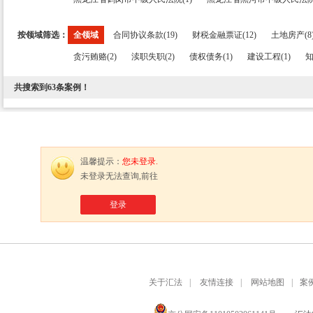
按领域筛选：
全领域
合同协议条款(19)
财税金融票证(12)
土地房产(8
贪污贿赂(2)
渎职失职(2)
债权债务(1)
建设工程(1)
知
共搜索到
63
条案例！
温馨提示：
您未登录.
未登录无法查询,前往
登录
关于汇法
|
友情连接
|
网站地图
|
案