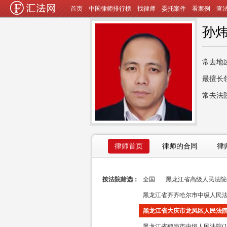
首页
中国律师排行榜
找律师
委托案件
看案例
查
孙
常去地
最擅长
常去法
律师首页
律师的合同
律
按法院筛选：
全国
黑龙江省高级人民法院(
黑龙江省齐齐哈尔市中级人民法院
黑龙江省大庆市龙凤区人民法院(
黑龙江省鹤岗市中级人民法院(1