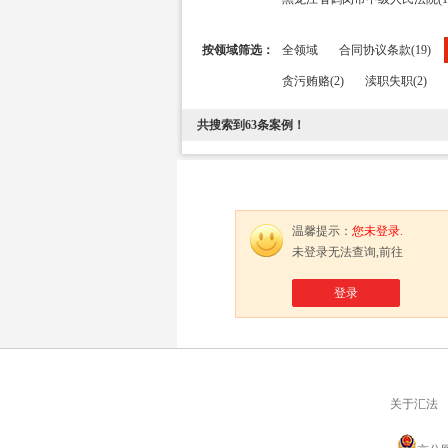
按领域筛选：
全领域
合同协议条款(19)
贪污贿赂(2)
渎职失职(2)
共搜索到
63
条案例！
温馨提示：
您未登录.
未登录无法查询,前往
登录
关于汇法