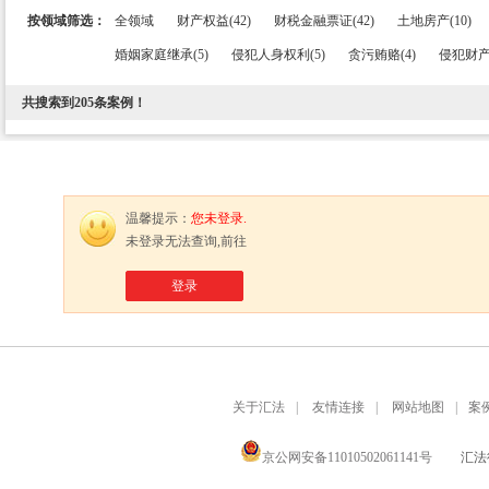
按领域筛选：
全领域
财产权益(42)
财税金融票证(42)
土地房产(10)
婚姻家庭继承(5)
侵犯人身权利(5)
贪污贿赂(4)
侵犯财产
共搜索到
205
条案例！
温馨提示：
您未登录.
未登录无法查询,前往
登录
关于汇法
|
友情连接
|
网站地图
|
案
京公网安备11010502061141号
汇法律