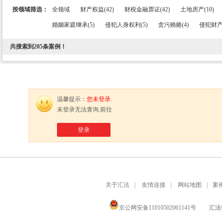
按领域筛选：
全领域
财产权益(42)
财税金融票证(42)
土地房产(10)
婚姻家庭继承(5)
侵犯人身权利(5)
贪污贿赂(4)
侵犯财产
共搜索到
205
条案例！
温馨提示：
您未登录.
未登录无法查询,前往
登录
关于汇法
|
友情连接
|
网站地图
|
案
京公网安备11010502061141号
汇法律