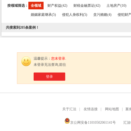
按领域筛选：
全领域
财产权益(42)
财税金融票证(42)
土地房产(10)
婚姻家庭继承(5)
侵犯人身权利(5)
贪污贿赂(4)
侵犯财产
共搜索到
205
条案例！
温馨提示：
您未登录.
未登录无法查询,前往
登录
关于汇法
|
友情连接
|
网站地图
|
案
京公网安备11010502061141号
汇法律