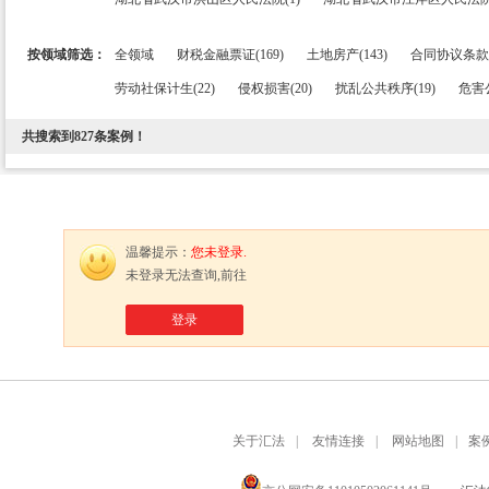
按领域筛选：
全领域
财税金融票证(169)
土地房产(143)
合同协议条款(
劳动社保计生(22)
侵权损害(20)
扰乱公共秩序(19)
危害公
共搜索到
827
条案例！
温馨提示：
您未登录.
未登录无法查询,前往
登录
关于汇法
|
友情连接
|
网站地图
|
案