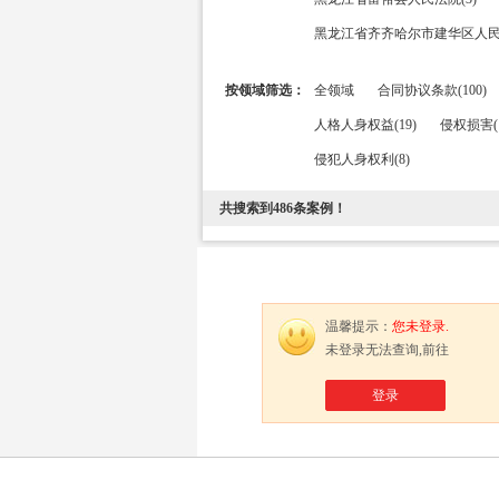
黑龙江省齐齐哈尔市建华区人民法
按领域筛选：
全领域
合同协议条款(100)
人格人身权益(19)
侵权损害(1
侵犯人身权利(8)
共搜索到
486
条案例！
温馨提示：
您未登录.
未登录无法查询,前往
登录