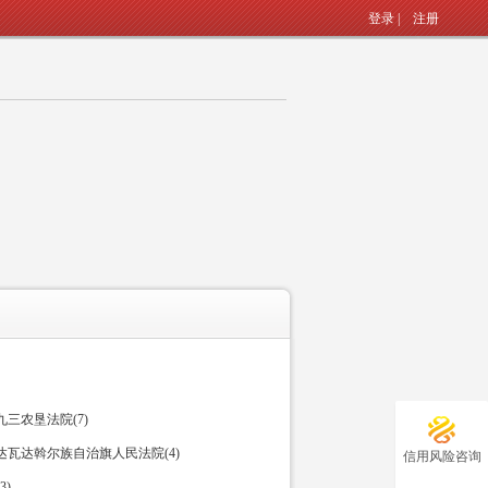
登录
|
注册
三农垦法院(7)
瓦达斡尔族自治旗人民法院(4)
信用风险咨询
)