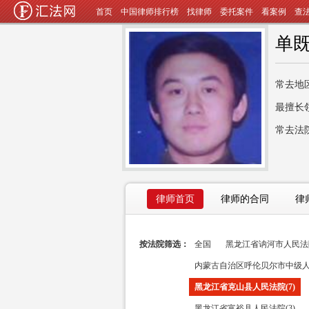
首页
中国律师排行榜
找律师
委托案件
看案例
查
单
常去地
最擅长
常去法
律师首页
律师的合同
律
按法院筛选：
全国
黑龙江省讷河市人民法院(
内蒙古自治区呼伦贝尔市中级人民
黑龙江省克山县人民法院(7)
黑龙江省富裕县人民法院(3)