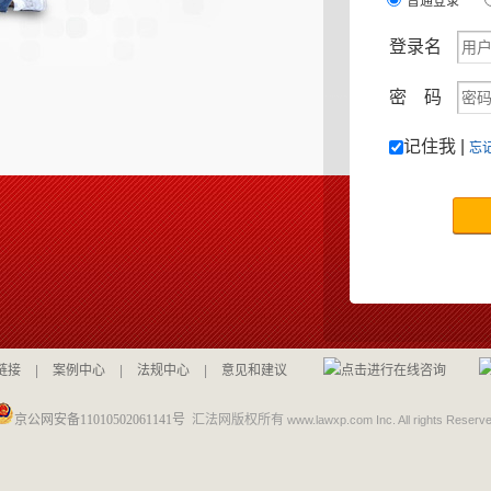
普通登录
登录名
密 码
记住我 |
忘
链接
|
案例中心
|
法规中心
|
意见和建议
京公网安备11010502061141号
汇法网版权所有
www.lawxp.com Inc. All rights Reserv