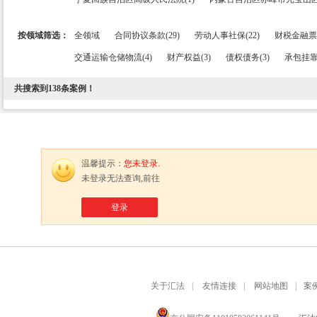
按领域筛选：
全领域
合同协议条款(29)
劳动人事社保(22)
财税金融票证
交通运输仓储物流(4)
财产权益(3)
债权债务(3)
承包挂靠
共搜索到
138
条案例！
温馨提示：
您未登录.
未登录无法查询,前往
登录
关于汇法
|
友情连接
|
网站地图
|
案