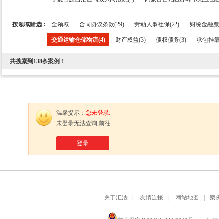
按领域筛选：
全领域
合同协议条款(29)
劳动人事社保(22)
财税金融票证
交通运输仓储物流(4)
财产权益(3)
债权债务(3)
承包挂靠
共搜索到
138
条案例！
温馨提示：
您未登录.
未登录无法查询,前往
登录
关于汇法
|
友情连接
|
网站地图
|
案