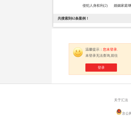
侵犯人身权利(2)
婚姻家庭继承
共搜索到
62
条案例！
温馨提示：
您未登录.
未登录无法查询,前往
登录
关于汇法
京公网安