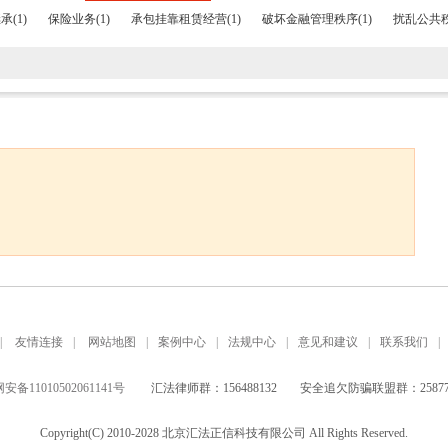
(1)
保险业务(1)
承包挂靠租赁经营(1)
破坏金融管理秩序(1)
扰乱公共秩
|
友情连接
|
网站地图
|
案例中心
|
法规中心
|
意见和建议
|
联系我们
|
备11010502061141号
汇法律师群：156488132
安全追欠防骗联盟群：258771
Copyright(C) 2010-2028 北京汇法正信科技有限公司 All Rights Reserved.