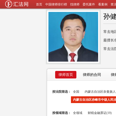
首页
中国律师排行榜
找律师
委托案件
看案例
查
孙
常去地
最擅长
常去法
律师首页
律师的合同
律
按法院筛选：
全国
内蒙古自治区奈曼旗人民
内蒙古自治区赤峰市中级人民法院
按领域筛选：
全领域
财税金融票证(19)