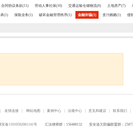
合同协议条款(11)
劳动人事社保(10)
交通运输仓储物流(8)
土地房产(7)
(1)
保险业务(1)
破坏金融管理秩序(1)
金融诈骗(1)
贪污贿赂(1)
侵犯
|
友情连接
|
网站地图
|
案例中心
|
法规中心
|
意见和建议
|
联系我们
|
备11010502061141号
汇法律师群：156488132
安全追欠防骗联盟群：258771