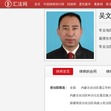
首页
中国律师排行榜
找律师
委托案件
看案例
查
吴
常去地
最擅长
常去法
律师首页
律师的合同
律
按法院筛选：
全国
内蒙古自治区通辽市科尔
内蒙古自治区科尔沁左翼后旗人民
新疆维吾尔自治区高级人民法院(