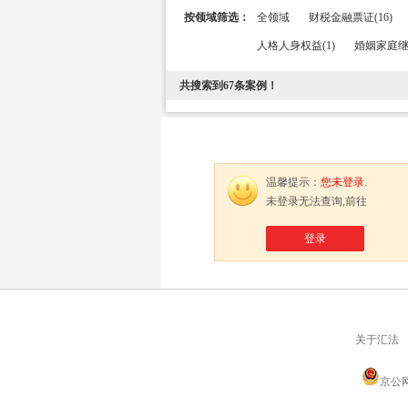
按领域筛选：
全领域
财税金融票证(16)
人格人身权益(1)
婚姻家庭继承
共搜索到
67
条案例！
温馨提示：
您未登录.
未登录无法查询,前往
登录
关于汇法
京公网安