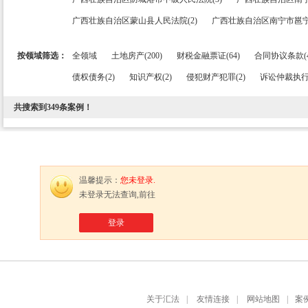
广西壮族自治区蒙山县人民法院(2)
广西壮族自治区南宁市邕宁
按领域筛选：
全领域
土地房产(200)
财税金融票证(64)
合同协议条款(4
债权债务(2)
知识产权(2)
侵犯财产犯罪(2)
诉讼仲裁执行程
共搜索到
349
条案例！
温馨提示：
您未登录.
未登录无法查询,前往
登录
关于汇法
|
友情连接
|
网站地图
|
案