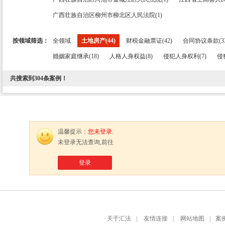
广西壮族自治区柳州市柳北区人民法院(1)
按领域筛选：
全领域
土地房产(44)
财税金融票证(42)
合同协议条款(33
婚姻家庭继承(18)
人格人身权益(8)
侵犯人身权利(7)
侵
共搜索到
304
条案例！
温馨提示：
您未登录.
未登录无法查询,前往
登录
关于汇法
|
友情连接
|
网站地图
|
案