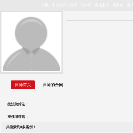
首页
中国律师排行榜
找律师
委托案件
看案例
查
律师首页
律师的合同
按法院筛选：
按领域筛选：
共搜索到
0
条案例！