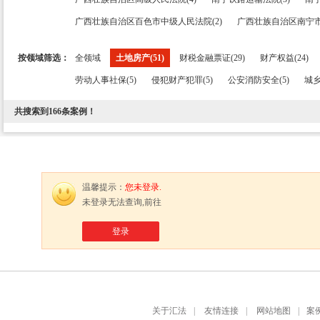
广西壮族自治区百色市中级人民法院(2)
广西壮族自治区南宁市
按领域筛选：
全领域
土地房产(51)
财税金融票证(29)
财产权益(24)
劳动人事社保(5)
侵犯财产犯罪(5)
公安消防安全(5)
城乡
共搜索到
166
条案例！
温馨提示：
您未登录.
未登录无法查询,前往
登录
关于汇法
|
友情连接
|
网站地图
|
案