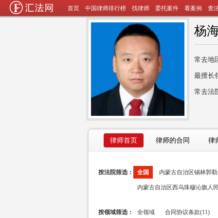
首页
中国律师排行榜
找律师
委托案件
看案例
查
杨
常去地
最擅长
常去法
律师首页
律师的合同
律
按法院筛选：
全国
内蒙古自治区锡林郭勒盟
内蒙古自治区西乌珠穆沁旗人民法
按领域筛选：
全领域
合同协议条款(11)