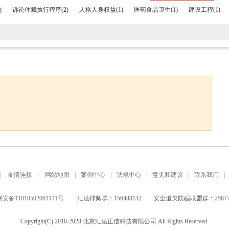
)
诉讼仲裁执行程序(2)
人格人身权益(1)
医药食品卫生(1)
建设工程(1)
|
友情连接
|
网站地图
|
案例中心
|
法规中心
|
意见和建议
|
联系我们
|
备11010502061141号
汇法律师群：156488132
安全追欠防骗联盟群：258771
Copyright(C) 2010-2028 北京汇法正信科技有限公司 All Rights Reserved.