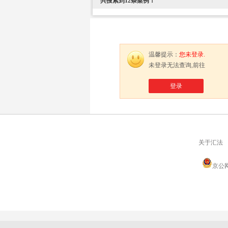
共搜索到
12
条案例！
温馨提示：
您未登录.
未登录无法查询,前往
登录
关于汇法
京公网安