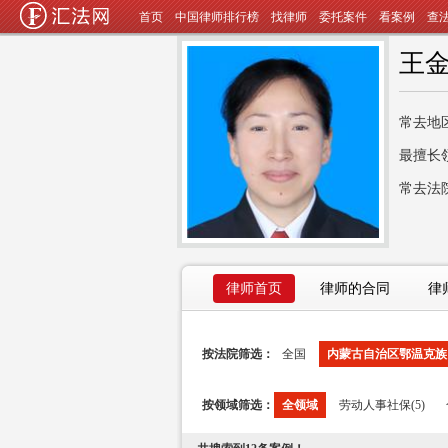
首页
中国律师排行榜
找律师
委托案件
看案例
查
王
常去地
最擅长
常去法
律师首页
律师的合同
律
按法院筛选：
全国
内蒙古自治区鄂温克族自
按领域筛选：
全领域
劳动人事社保(5)