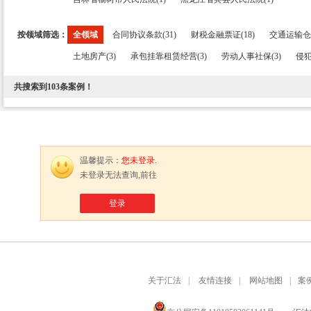
按领域筛选：
全领域
合同协议条款(31)
财税金融票证(18)
交通运输仓储
土地房产(3)
承包挂靠租赁经营(3)
劳动人事社保(3)
侵犯
共搜索到
103
条案例！
温馨提示：
您未登录.
未登录无法查询,前往
登录
关于汇法
|
友情连接
|
网站地图
|
案