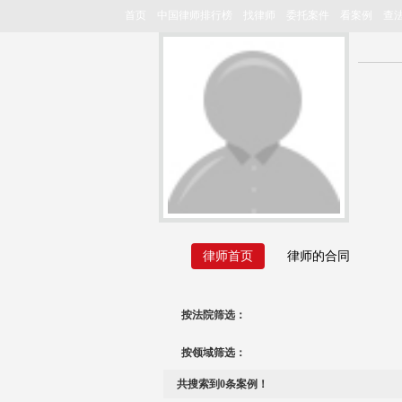
首页
中国律师排行榜
找律师
委托案件
看案例
查
律师首页
律师的合同
按法院筛选：
按领域筛选：
共搜索到
0
条案例！