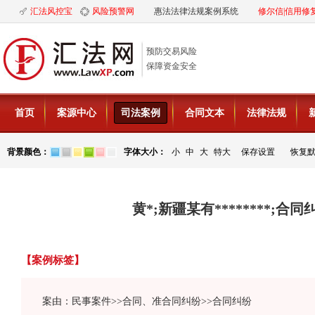
汇法风控宝
风险预警网
惠法法律法规案例系统
修尔信|信用修
预防交易风险
保障资金安全
首页
案源中心
司法案例
合同文本
法律法规
背景颜色：
字体大小：
小
中
大
特大
保存设置
恢复
黄*;新疆某有********;合
【案例标签】
案由：民事案件>>合同、准合同纠纷>>合同纠纷