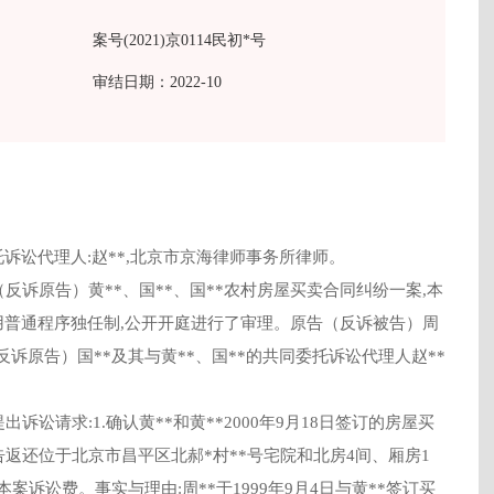
案号(2021)京0114民初*号
审结日期：2022-10
诉讼代理人:赵**,北京市京海律师事务所律师。
反诉原告）黄**、国**、国**农村房屋买卖合同纠纷一案,本
法适用普通程序独任制,公开开庭进行了审理。原告（反诉被告）周
反诉原告）国**及其与黄**、国**的共同委托诉讼代理人赵**
。
诉讼请求:1.确认黄**和黄**2000年9月18日签订的房屋买
告返还位于北京市昌平区北郝*村**号宅院和北房4间、厢房1
担本案诉讼费。事实与理由:周**于1999年9月4日与黄**签订买