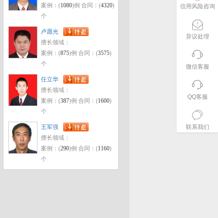
案例：(
1080
)例 合同：(
4320
)
信用风险咨询
个
卢愿光
异议处理
擅长领域：
案例：(
875
)例 合同：(
3575
)
个
微信客服
任立华
擅长领域：
QQ客服
案例：(
387
)例 合同：(
1600
)
个
王军强
联系我们
擅长领域：
案例：(
290
)例 合同：(
1160
)
个