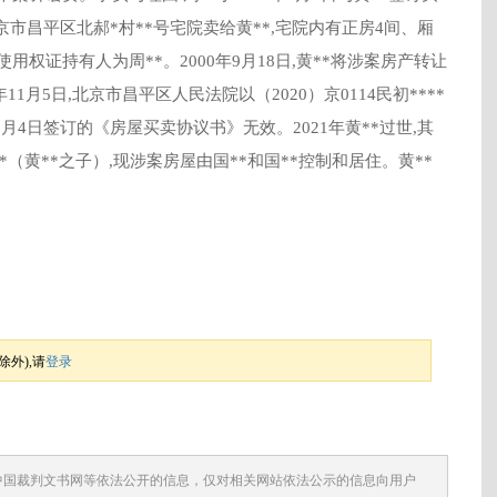
京市昌平区北郝*村**号宅院卖给黄**,宅院内有正房4间、厢
地使用权证持有人为周**。2000年9月18日,黄**将涉案房产转让
11月5日,北京市昌平区人民法院以（2020）京0114民初****
年9月4日签订的《房屋买卖协议书》无效。2021年黄**过世,其
*（黄**之子）,现涉案房屋由国**和国**控制和居住。黄**
外),请
登录
中国裁判文书网等依法公开的信息，仅对相关网站依法公示的信息向用户