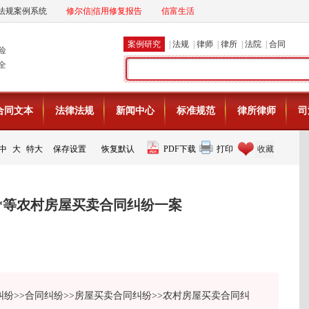
法规案例系统
修尔信|信用修复报告
信富生活
案例研究
|
法规
|
律师
|
律所
|
法院
|
合同
险
全
合同文本
法律法规
新闻中心
标准规范
律所律师
司
中
大
特大
保存设置
恢复默认
PDF下载
打印
收藏
**等农村房屋买卖合同纠纷一案
纠纷>>合同纠纷>>房屋买卖合同纠纷>>农村房屋买卖合同纠