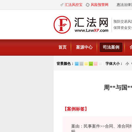
汇法风控宝
风险预警网
惠法法律
预防交易风
保障资金安
首页
案源中心
司法案例
背景颜色：
字体大小：
小
周**与国
【案例标签】
案由：民事案件>>合同、准合同
纷