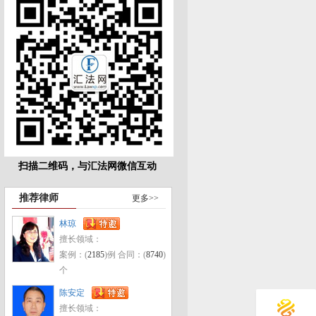
扫描二维码，与汇法网微信互动
推荐律师
更多>>
林琼
擅长领域：
案例：(
2185
)例 合同：(
8740
)
个
陈安定
擅长领域：