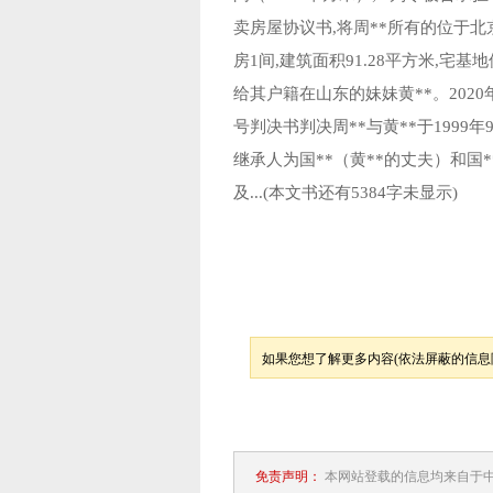
卖房屋协议书,将周**所有的位于北
房1间,建筑面积91.28平方米,宅基
给其户籍在山东的妹妹黄**。2020年
号判决书判决周**与黄**于1999
继承人为国**（黄**的丈夫）和国*
及...
(本文书还有5384字未显示)
如果您想了解更多内容(依法屏蔽的信息除
免责声明：
本网站登载的信息均来自于