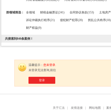
按领域筛选：
全领域
财税金融票证(241)
合同协议条款(153)
土地房产(
诉讼仲裁执行程序(21)
侵犯财产犯罪(20)
扰乱公共秩序(18)
财产权益(9)
共搜索到
840
条案例！
温馨提示：
您未登录.
未登录无法查询,前往
登录
关于汇法
|
友情连接
|
网站地图
|
案