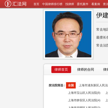
首页
中国律师排行榜
找律师
委托案件
看案例
查
伊
常去地
最擅长
常去法
律师首页
律师的合同
律
按法院筛选：
全国
上海市浦东新区人民法院(
上海市宝山区人民法院(8)
上
上海市静安区人民法院(4)
上
上海市崇明区人民法院(3)