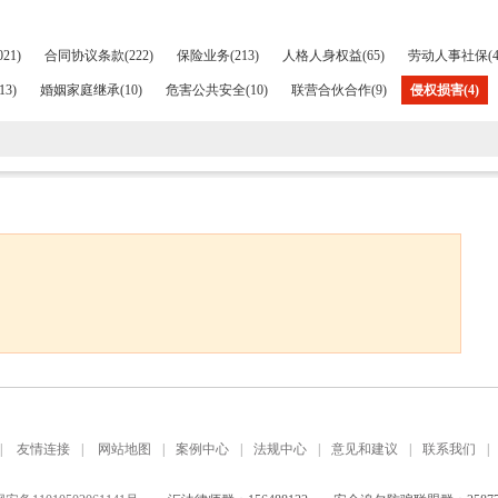
21)
合同协议条款(222)
保险业务(213)
人格人身权益(65)
劳动人事社保(4
3)
婚姻家庭继承(10)
危害公共安全(10)
联营合伙合作(9)
侵权损害(4)
|
友情连接
|
网站地图
|
案例中心
|
法规中心
|
意见和建议
|
联系我们
|