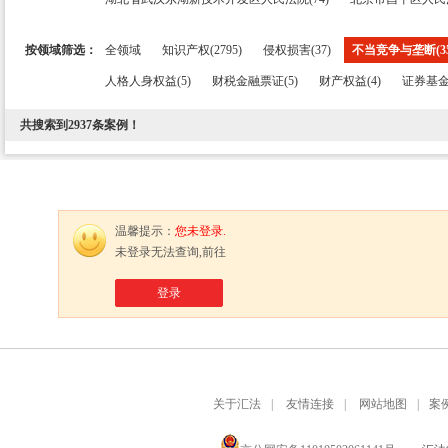
按领域筛选：
全领域
知识产权(2795)
侵权损害(37)
不当竞争与垄断(35
人格人身权益(5)
财税金融票证(5)
财产权益(4)
证券基金
共搜索到
2937
条案例！
温馨提示：
您未登录.
未登录无法查询,前往
登录
关于汇法
|
友情连接
|
网站地图
|
案