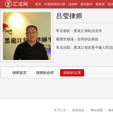
首页
中国律师排行榜
找律师
委托案件
看案例
查
吕莹律师
常去地区：黑龙江省哈尔滨市
最擅长领域：合同协议条款
常去法院：黑龙江省农垦中级人民法
律师首页
律师的合同
律师的文章
关于汇法
|
友情连接
|
网站地图
|
案