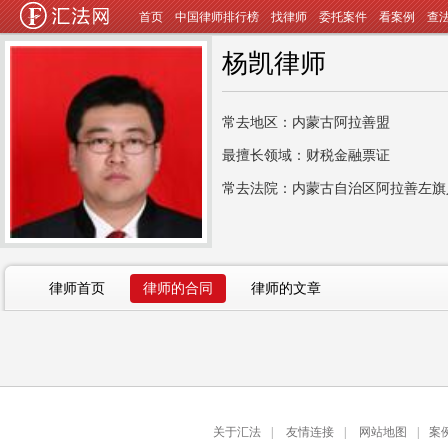
首页
中国律师排行榜
找律师
委托案件
看案例
查
杨凯律师
常去地区：内蒙古阿拉善盟
最擅长领域：财税金融票证
常去法院：内蒙古自治区阿拉善左旗
律师首页
律师的合同
律师的文章
关于汇法
|
友情连接
|
网站地图
|
案