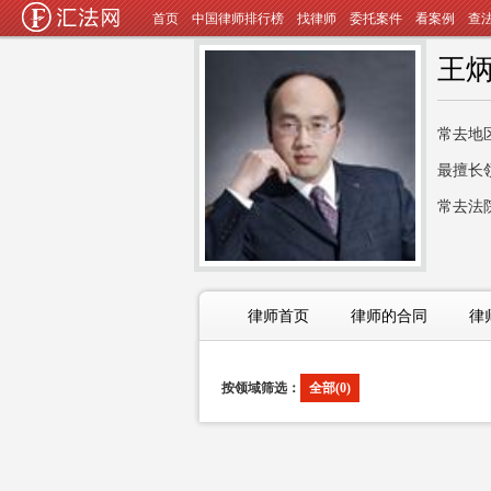
首页
中国律师排行榜
找律师
委托案件
看案例
查
王
常去地
最擅长
常去法
律师首页
律师的合同
律
按领域筛选：
全部(0)