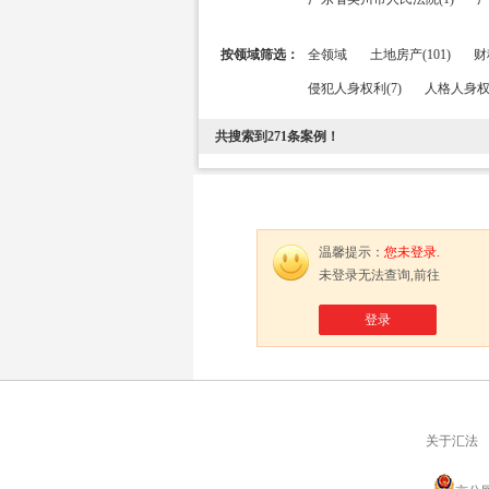
按领域筛选：
全领域
土地房产(101)
财
侵犯人身权利(7)
人格人身权益
共搜索到
271
条案例！
温馨提示：
您未登录.
未登录无法查询,前往
登录
关于汇法