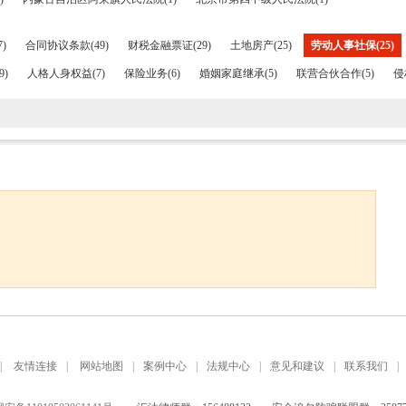
)
合同协议条款(49)
财税金融票证(29)
土地房产(25)
劳动人事社保(25)
9)
人格人身权益(7)
保险业务(6)
婚姻家庭继承(5)
联营合伙合作(5)
侵
|
友情连接
|
网站地图
|
案例中心
|
法规中心
|
意见和建议
|
联系我们
|