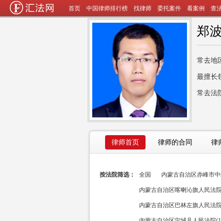
首页
中国律师排行榜
找律师
委托案件
看案例
查
郑
常去地
最擅长
常去法
律师首页
律师的合同
律
按法院筛选：
全国
内蒙古自治区赤峰市中级
内蒙古自治区喀喇沁旗人民法院(
内蒙古自治区巴林左旗人民法院(
内蒙古自治区宁城县人民法院(1