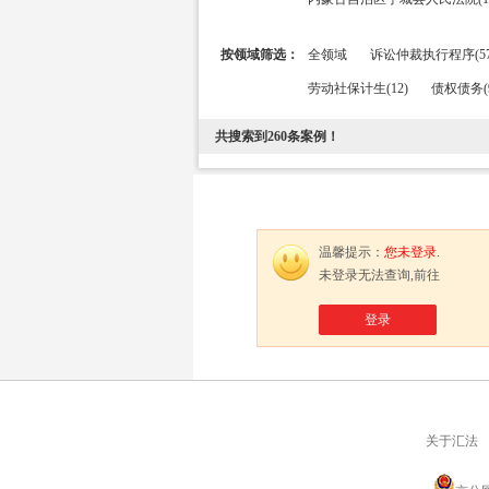
按领域筛选：
全领域
诉讼仲裁执行程序(57
劳动社保计生(12)
债权债务(
共搜索到
260
条案例！
温馨提示：
您未登录.
未登录无法查询,前往
登录
关于汇法