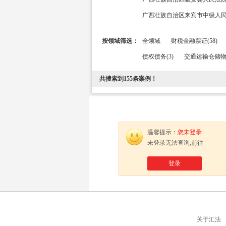
广西壮族自治区来宾市中级人民法
按领域筛选：
全领域
财税金融票证(58)
债权债务(3)
交通运输仓储物流
共搜索到
155
条案例！
温馨提示：
您未登录.
未登录无法查询,前往
登录
关于汇法