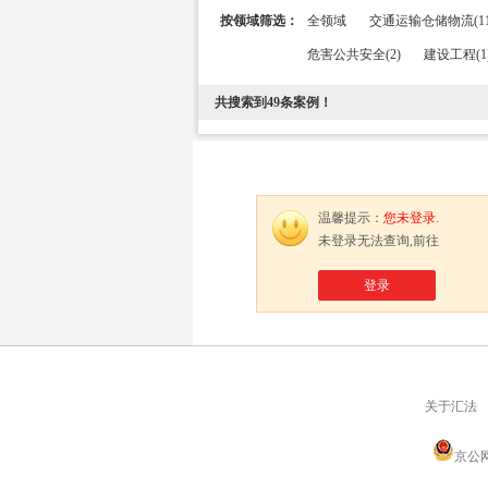
按领域筛选：
全领域
交通运输仓储物流(11
危害公共安全(2)
建设工程(1
共搜索到
49
条案例！
温馨提示：
您未登录.
未登录无法查询,前往
登录
关于汇法
京公网安