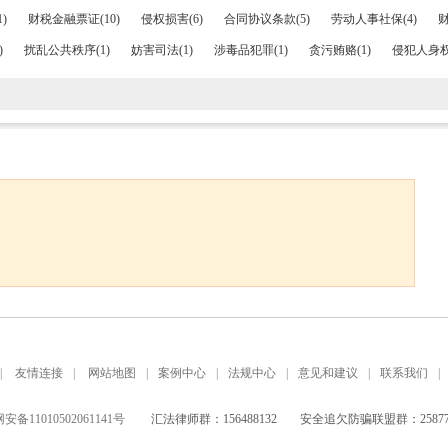
)
财税金融票证(10)
侵权损害(6)
合同协议条款(5)
劳动人事社保(4)
财
)
扰乱公共秩序(1)
妨害司法(1)
涉毒品犯罪(1)
贪污贿赂(1)
侵犯人身权
|
友情连接
|
网站地图
|
案例中心
|
法规中心
|
意见和建议
|
联系我们
|
备11010502061141号
汇法律师群：156488132
安全追欠防骗联盟群：258771