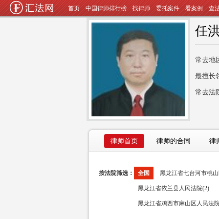
首页
中国律师排行榜
找律师
委托案件
看案例
查
任
常去地
最擅长
常去法
律师首页
律师的合同
律
按法院筛选：
全国
黑龙江省七台河市桃山区
黑龙江省依兰县人民法院(2)
黑龙江省鸡西市麻山区人民法院(