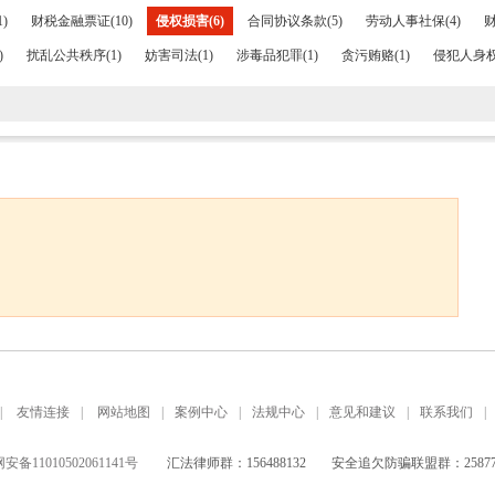
)
财税金融票证(10)
侵权损害(6)
合同协议条款(5)
劳动人事社保(4)
财
)
扰乱公共秩序(1)
妨害司法(1)
涉毒品犯罪(1)
贪污贿赂(1)
侵犯人身权
|
友情连接
|
网站地图
|
案例中心
|
法规中心
|
意见和建议
|
联系我们
|
备11010502061141号
汇法律师群：156488132
安全追欠防骗联盟群：258771