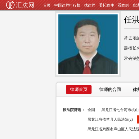
首页
中国律师排行榜
找律师
委托案件
看案例
查
任
常去地
最擅长
常去法
律师首页
律师的合同
律
按法院筛选：
全国
黑龙江省七台河市桃山区
黑龙江省依兰县人民法院(2)
黑龙江省鸡西市麻山区人民法院(