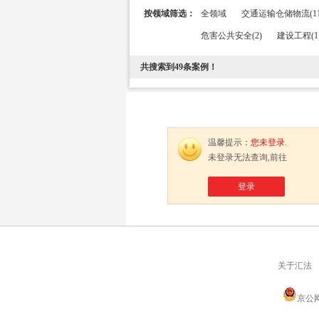
按领域筛选：
全领域
交通运输仓储物流(11
危害公共安全(2)
建设工程(1
共搜索到
49
条案例！
温馨提示：
您未登录.
未登录无法查询,前往
登录
关于汇法
京公网安