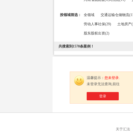
按领域筛选：
全领域
交通运输仓储物流(11
劳动人事社保(29)
土地房产(2
股东股权出资(2)
共搜索到
1570
条案例！
温馨提示：
您未登录.
未登录无法查询,前往
登录
关于汇法