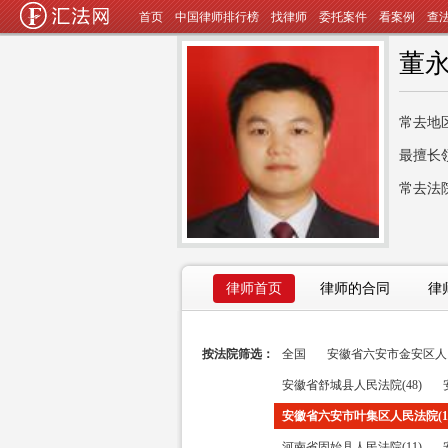
首页
中国律师排行榜
找律师
委托案件
看案例
查
董
常去地
最擅长
常去法
律师首页
律师的合同
律
按法院筛选：
全国
安徽省六安市金安区人民
安徽省舒城县人民法院(48)
安徽省六安市叶集区人民法院(16
河南省固始县人民法院(11)