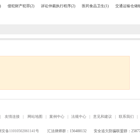
)
侵犯财产犯罪(2)
诉讼仲裁执行程序(2)
医药食品卫生(1)
交通运输仓储物
|
友情连接
|
网站地图
|
案例中心
|
法规中心
|
意见和建议
|
联系我们
|
备11010502061141号
汇法律师群：156488132
安全追欠防骗联盟群：258771