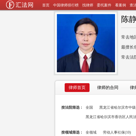
首页
中国律师排行榜
找律师
委托案件
看案例
查
陈
常去地
最擅长
常去法
律师首页
律师的合同
律
按法院筛选：
全国
黑龙江省哈尔滨市中级人
黑龙江省哈尔滨市香坊区人民法院
按领域筛选：
全领域
劳动人事社保(10)