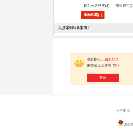
扰乱公共秩序(3)
侵权损害(2
金融诈骗(1)
共搜索到
64
条案例！
温馨提示：
您未登录.
未登录无法查询,前往
登录
关于汇法
京公网安