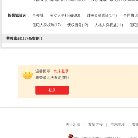
按领域筛选：
全领域
劳动人事社保(693)
财税金融票证(144)
合同协议条
侵犯人身权利(17)
债权债务(12)
人格人身权益(11)
侵犯财
共搜索到
1177
条案例！
温馨提示：
您未登录.
未登录无法查询,前往
登录
关于汇法
|
友情连接
|
网站地图
|
案