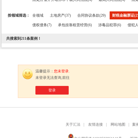
按领域筛选：
全领域
土地房产(37)
合同协议条款(29)
财税金融票证(25
债权债务(7)
承包挂靠租赁经营(6)
涉毒品犯罪(6)
侵犯人
共搜索到
211
条案例！
温馨提示：
您未登录.
未登录无法查询,前往
登录
关于汇法
|
友情连接
|
网站地图
|
案