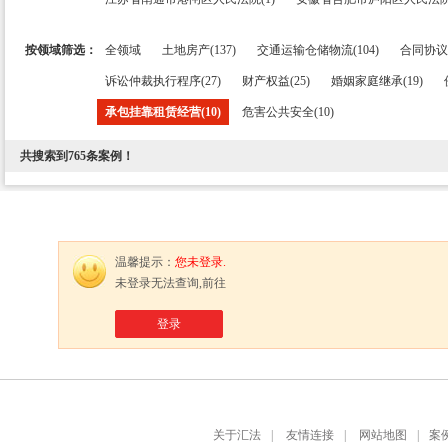
按领域筛选：
全领域
土地房产(137)
交通运输仓储物流(104)
合同协议条
诉讼仲裁执行程序(27)
财产权益(25)
婚姻家庭继承(19)
承包挂靠租赁经营(10)
危害公共安全(10)
共搜索到
765
条案例！
温馨提示：
您未登录.
未登录无法查询,前往
登录
关于汇法
|
友情连接
|
网站地图
|
案