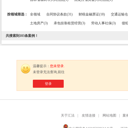
按领域筛选：
全领域
合同协议条款(31)
财税金融票证(18)
交通运输仓储
土地房产(3)
承包挂靠租赁经营(3)
劳动人事社保(3)
侵犯
共搜索到
103
条案例！
温馨提示：
您未登录.
未登录无法查询,前往
登录
关于汇法
|
友情连接
|
网站地图
|
案