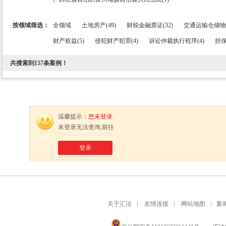
按领域筛选：
全领域
土地房产(49)
财税金融票证(32)
交通运输仓储物流
财产权益(5)
侵犯财产犯罪(4)
诉讼仲裁执行程序(4)
担保
共搜索到
157
条案例！
温馨提示：
您未登录.
未登录无法查询,前往
登录
关于汇法
|
友情连接
|
网站地图
|
案