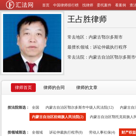
首页
中国律师排行榜
找律师
委托案件
看案例
查
王占胜律师
常去地区：内蒙古鄂尔多斯市
最擅长领域：诉讼仲裁执行程序
常去法院：内蒙古自治区鄂尔多斯市
律师首页
律师的合同
律师的文章
按法院筛选：
全国
内蒙古自治区鄂尔多斯市中级人民法院(12)
内蒙古自
内蒙古自治区杭锦旗人民法院(2)
内蒙古自治区鄂托克前旗人民法
按领域筛选：
全领域
诉讼仲裁执行程序(8)
劳动人事社保(4)
财产权益(